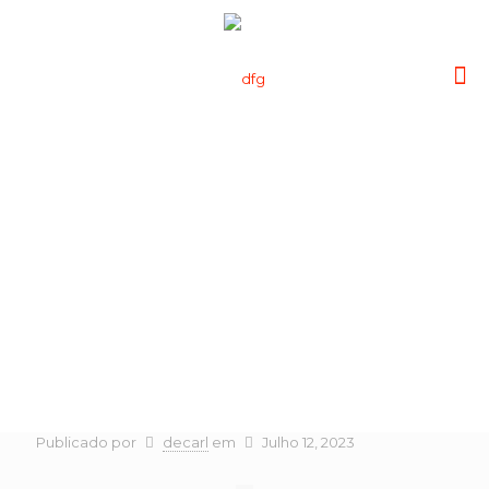
Enoturismo em
Melides
Publicado por
decarl
em
Julho 12, 2023