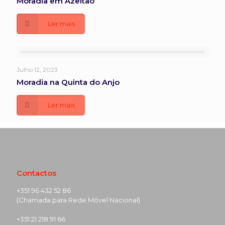
Moradia em Azeitão
Ler mais
Julho 12, 2023
Moradia na Quinta do Anjo
Ler mais
Contactos
+351 96 432 52 86
(Chamada para Rede Móvel Nacional)
+351 21 218 91 66